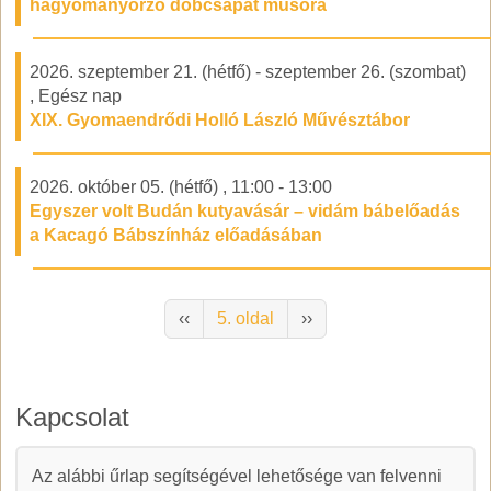
hagyományőrző dobcsapat műsora
2026. szeptember 21. (hétfő)
-
szeptember 26. (szombat)
,
Egész nap
XIX. Gyomaendrődi Holló László Művésztábor
2026. október 05. (hétfő)
,
11:00
-
13:00
Egyszer volt Budán kutyavásár – vidám bábelőadás
a Kacagó Bábszínház előadásában
Oldalszámozás
Előző oldal
Következő oldal
‹‹
5. oldal
››
Kapcsolat
Az alábbi űrlap segítségével lehetősége van felvenni