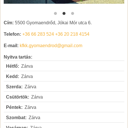
Körös Látogatóközpont
K
Cím:
5500 Gyomaendrőd, Jókai Mór utca 6.
Telefon:
+36 66 283 524
+36 20 218 4154
E-mail:
kfkk.gyomaendrod@gmail.com
Nyitva tartás:
Hétfő:
Zárva
Kedd:
Zárva
Szerda:
Zárva
Csütörtök:
Zárva
Péntek:
Zárva
Szombat:
Zárva
Vasárnap:
Zárva