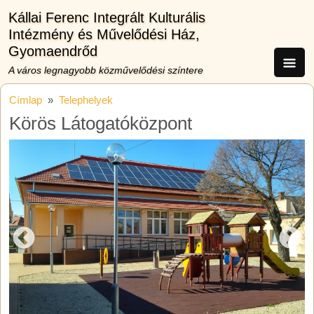
Ugrás a tartalomra
Kállai Ferenc Integrált Kulturális
Intézmény és Művelődési Ház,
Gyomaendrőd
A város legnagyobb közművelődési színtere
Címlap
Telephelyek
Körös Látogatóközpont