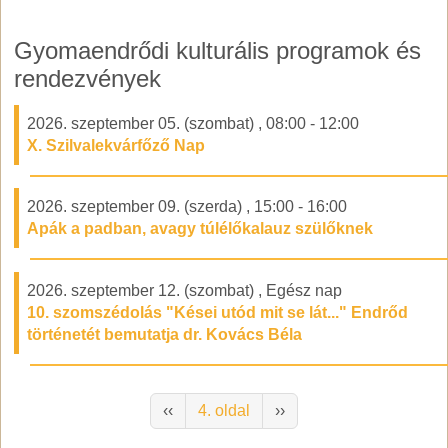
Gyomaendrődi kulturális programok és
rendezvények
2026. szeptember 05. (szombat)
,
08:00
-
12:00
X. Szilvalekvárfőző Nap
2026. szeptember 09. (szerda)
,
15:00
-
16:00
Apák a padban, avagy túlélőkalauz szülőknek
2026. szeptember 12. (szombat)
,
Egész nap
10. szomszédolás "Kései utód mit se lát..." Endrőd
történetét bemutatja dr. Kovács Béla
Oldalszámozás
Előző oldal
Következő oldal
‹‹
4. oldal
››