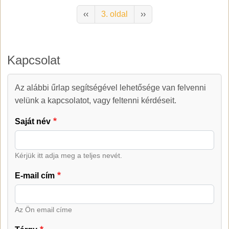
Oldalszámozás
Előző oldal
Következő oldal
‹‹
3. oldal
››
Kapcsolat
Az alábbi űrlap segítségével lehetősége van felvenni
Kapcsolat
velünk a kapcsolatot, vagy feltenni kérdéseit.
Saját név
Kérjük itt adja meg a teljes nevét.
E-mail cím
Az Ön email címe