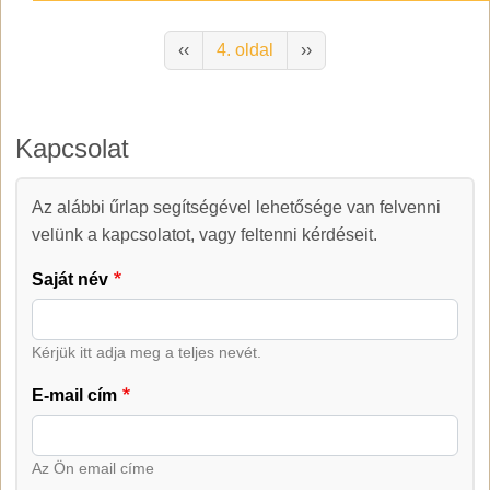
Oldalszámozás
Előző oldal
Következő oldal
‹‹
4. oldal
››
Kapcsolat
Az alábbi űrlap segítségével lehetősége van felvenni
Kapcsolat
velünk a kapcsolatot, vagy feltenni kérdéseit.
Saját név
Kérjük itt adja meg a teljes nevét.
E-mail cím
Az Ön email címe