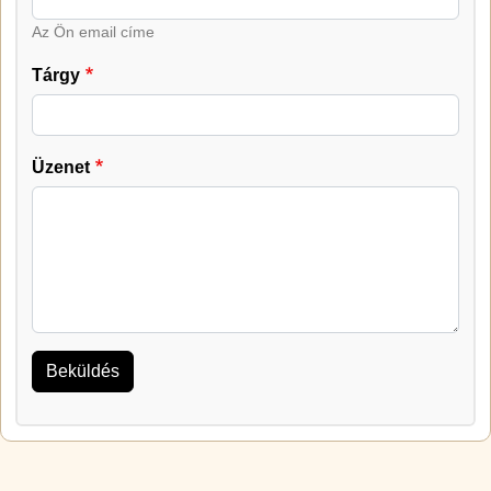
Az Ön email címe
Tárgy
Üzenet