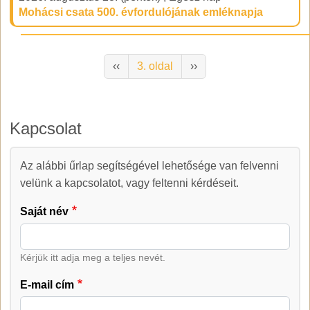
Mohácsi csata 500. évfordulójának emléknapja
Oldalszámozás
Előző oldal
Következő oldal
‹‹
3. oldal
››
Kapcsolat
Az alábbi űrlap segítségével lehetősége van felvenni
Kapcsolat
velünk a kapcsolatot, vagy feltenni kérdéseit.
Saját név
Kérjük itt adja meg a teljes nevét.
E-mail cím