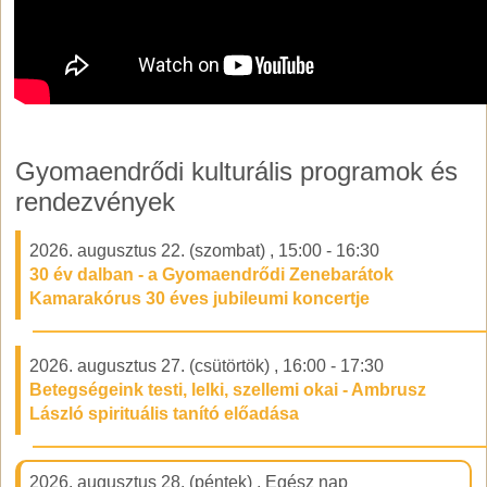
Gyomaendrődi kulturális programok és
rendezvények
2026. augusztus 22. (szombat)
,
15:00
-
16:30
30 év dalban - a Gyomaendrődi Zenebarátok
Kamarakórus 30 éves jubileumi koncertje
2026. augusztus 27. (csütörtök)
,
16:00
-
17:30
Betegségeink testi, lelki, szellemi okai - Ambrusz
László spirituális tanító előadása
2026. augusztus 28. (péntek)
,
Egész nap