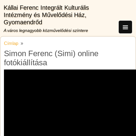
Ugrás a tartalomra
Kállai Ferenc Integrált Kulturális
Intézmény és Művelődési Ház,
Gyomaendrőd
A város legnagyobb közművelődési színtere
Címlap
Simon Ferenc (Simi) online
fotókiállítása